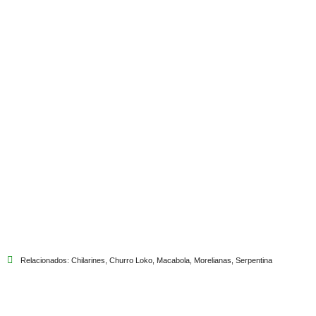
Relacionados:
Chilarines
,
Churro Loko
,
Macabola
,
Morelianas
,
Serpentina