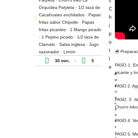
Patyleta · Churro loko La
Orquídea Patyleta · 1/2 taza de
Cacahuates enchilados · Papas
fritas sabor Chipotle · Papas
fritas picantes · 1 Mango picado
· 1 Pepino picado · 1/2 taza de
Clamato · Salsa inglesa · Jugo
🥣 Preparac
sazonador · Limón
30 min.
5
PASO 1: En 
picante y l
R
el
PASO 2: Agr
a
ci
o
PASO 3: Añ
n
Churro loko
a
d
PASO 4: Ver
o
s
:
PASO 5: Mez