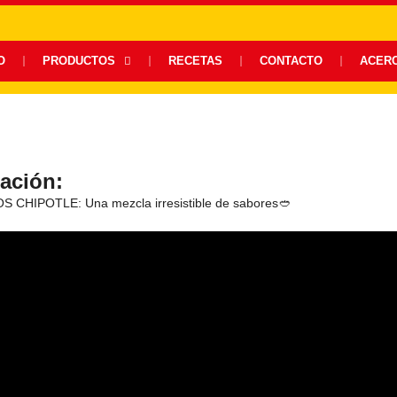
O
PRODUCTOS
RECETAS
CONTACTO
ACER
ación:
 CHIPOTLE: Una mezcla irresistible de sabores🥙