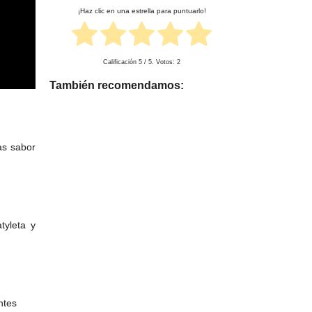
¡Haz clic en una estrella para puntuarlo!
Calificación
5
/ 5. Votos:
2
También recomendamos:
as sabor
tyleta y
ntes