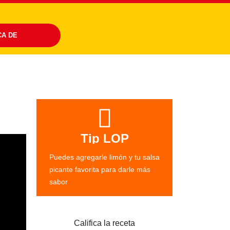
CA DE
Tip LOP
Puedes agregarle limón y tu salsa
picante favorita para darle más
sabor
Califica la receta